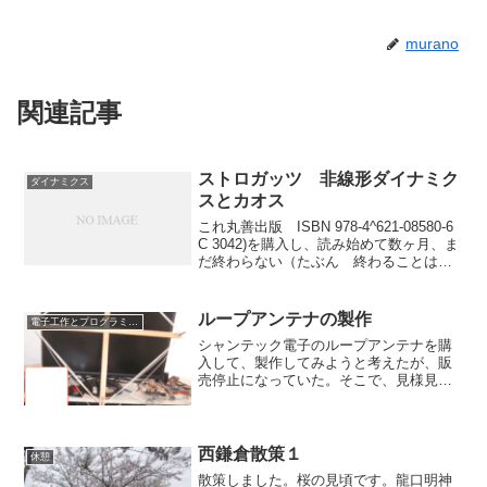
murano
関連記事
ストロガッツ 非線形ダイナミク
ダイナミクス
スとカオス
これ丸善出版 ISBN 978-4^621-08580-6
C 3042)を購入し、読み始めて数ヶ月、ま
だ終わらない（たぶん 終わることはな
い）ので、復習というか忘備録という
か、整理というか、記録していくことに
しようと思う。きっかけは筑波大...
ループアンテナの製作
電子工作とプログラミング
シャンテック電子のループアンテナを購
入して、製作してみようと考えたが、販
売停止になっていた。そこで、見様見真
似で自作したので、概要を記録してお
く。１ サイズ一辺４００ｍｍの菱形と
すべく、以下のように組んだ。２０角の
角材６００ｍｍ x 2とφ...
西鎌倉散策１
休憩
散策しました。桜の見頃です。龍口明神