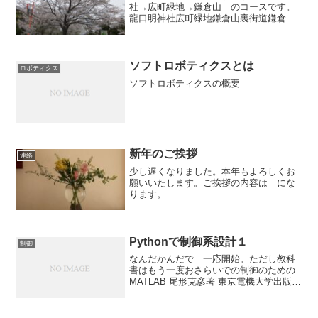
社→広町緑地→鎌倉山 のコースです。
龍口明神社広町緑地鎌倉山裏街道鎌倉山
の道路沿い
ソフトロボティクスとは
ロボティクス
ソフトロボティクスの概要
新年のご挨拶
連絡
少し遅くなりました。本年もよろしくお
願いいたします。ご挨拶の内容は にな
ります。
Pythonで制御系設計１
制御
なんだかんだで 一応開始。ただし教科
書はもう一度おさらいでの制御のための
MATLAB 尾形克彦著 東京電機大学出版局
にします。今回は２章から伝達関数の分
母分子の多項式を部分分数展開する方法
です。例題２−１では以下pythonでの記述